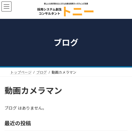
コ
ナ
ン
ビ
テ
ゲ
ン
ー
ツ
シ
へ
ョ
ス
ン
ブログ
キ
に
ッ
移
プ
動
トップページ
ブログ
動画カメラマン
動画カメラマン
ブログ はありません。
最近の投稿