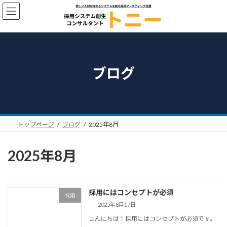
コ
ナ
ン
ビ
テ
ゲ
ン
ー
ツ
シ
へ
ョ
ス
ン
ブログ
キ
に
ッ
移
プ
動
トップページ
ブログ
2025年8月
2025年8月
採用にはコンセプトが必須
採用
2025年8月17日
こんにちは！採用にはコンセプトが必須です。