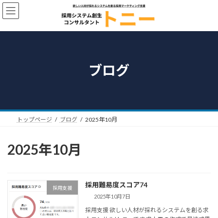
コ
ナ
ン
ビ
テ
ゲ
ン
ー
ツ
シ
へ
ョ
ス
ン
ブログ
キ
に
ッ
移
プ
動
トップページ
ブログ
2025年10月
2025年10月
採用難易度スコア74
採用支援
2025年10月7日
採用支援 欲しい人材が採れるシステムを創る求