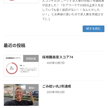
人コンサル|トニーです 求人票の作成で早速成果
が出ました！「エアワークで30日以上求人を出
していても全く反応がない！！なんとかした
い！」 とお声掛け頂いたので求人票を作成させ
て […]
続きを読む
最近の投稿
採用難易度スコア74
採用支援
2025年10月7日
ごみ拾い丸2年達成
運拾い
2025年9月22日