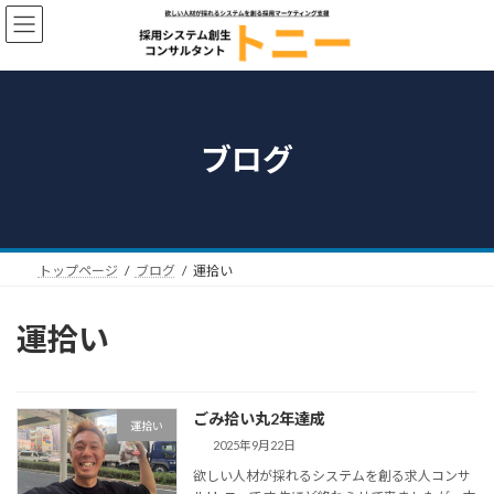
コ
ナ
ン
ビ
テ
ゲ
ン
ー
ツ
シ
へ
ョ
ス
ン
ブログ
キ
に
ッ
移
プ
動
トップページ
ブログ
運拾い
運拾い
ごみ拾い丸2年達成
運拾い
2025年9月22日
欲しい人材が採れるシステムを創る求人コンサ