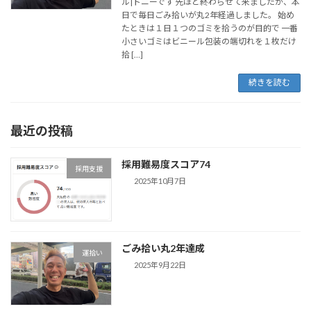
ル|トニーです 先ほど終わらせて来ましたが、本
日で毎日ごみ拾いが丸2年経過しました。 始め
たときは１日１つのゴミを拾うのが目的で 一番
小さいゴミはビニール包装の端切れを１枚だけ
拾 […]
続きを読む
最近の投稿
採用難易度スコア74
採用支援
2025年10月7日
ごみ拾い丸2年達成
運拾い
2025年9月22日